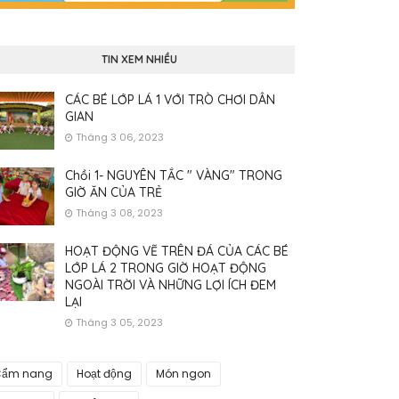
TIN XEM NHIỀU
CÁC BÉ LỚP LÁ 1 VỚI TRÒ CHƠI DÂN
GIAN
Tháng 3 06, 2023
Chồi 1- NGUYÊN TẮC " VÀNG" TRONG
GIỜ ĂN CỦA TRẺ
Tháng 3 08, 2023
HOẠT ĐỘNG VẼ TRÊN ĐÁ CỦA CÁC BÉ
LỚP LÁ 2 TRONG GIỜ HOẠT ĐỘNG
NGOÀI TRỜI VÀ NHỮNG LỢI ÍCH ĐEM
LẠI
Tháng 3 05, 2023
Cẩm nang
Hoạt động
Món ngon