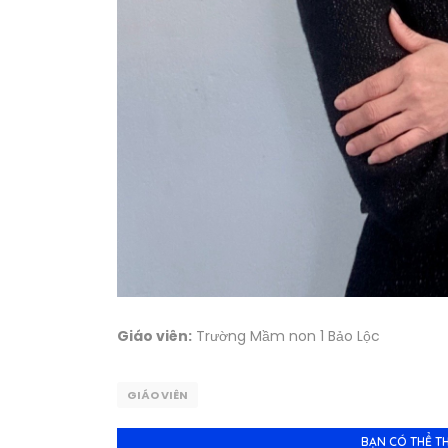
Giáo viên:
Trường Mầm non 1 Bảo Lộc
GIÁO VIÊN
BẠN CÓ THỂ T