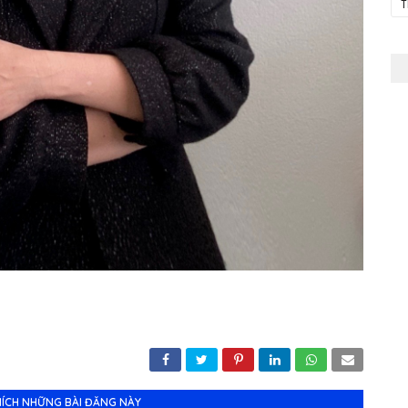
T
HÍCH NHỮNG BÀI ĐĂNG NÀY