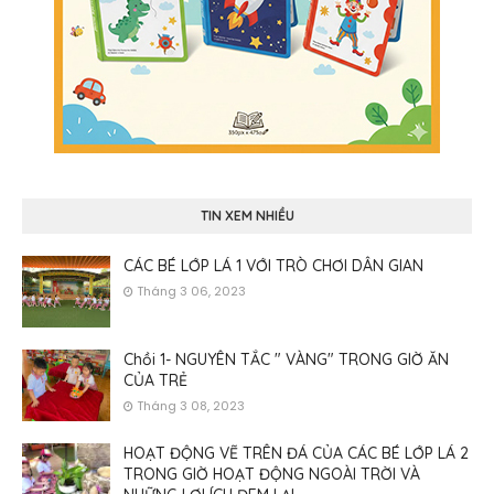
TIN XEM NHIỀU
CÁC BÉ LỚP LÁ 1 VỚI TRÒ CHƠI DÂN GIAN
Tháng 3 06, 2023
Chồi 1- NGUYÊN TẮC " VÀNG" TRONG GIỜ ĂN
CỦA TRẺ
Tháng 3 08, 2023
HOẠT ĐỘNG VẼ TRÊN ĐÁ CỦA CÁC BÉ LỚP LÁ 2
TRONG GIỜ HOẠT ĐỘNG NGOÀI TRỜI VÀ