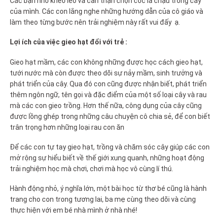
Các bạn nhỏ khéo léo và cẩn thận chọn cốc là chậu trồng cây
của mình. Các con lắng nghe những hướng dẫn của cô giáo và
làm theo từng bước nên trải nghiệm này rất vui đấy ạ.
Lợi ích của việc gieo hạt đổi với trẻ :
Gieo hạt mầm, các con không những được học cách gieo hạt,
tưới nước mà còn được theo dõi sự nảy mầm, sinh trưởng và
phát triển của cây. Qua đó con cũng được nhận biết, phát triển
thêm ngôn ngữ, tên gọi và đặc điểm của một số loại cây và rau
mà các con gieo trồng. Hơn thế nữa, công dụng của cây cũng
được lồng ghép trong những câu chuyện cô chia sẻ, để con biết
trân trọng hơn nh
ững loại rau con ăn
Để các con tự tay gieo hạt
, trồng và chăm sóc cây giúp các con
mở rộng sự hiểu biết về thế giới xung quanh, những hoạt động
trải nghiệm học mà chơi, chơi mà học vô cùng lí thú.
Hành động nhỏ, ý nghĩa lớn, một bài học từ thơ bé cũng là hành
trang cho con trong tương lai, ba mẹ cùng theo dõi và cùng
thực hiện với em bé nhà mình ở nhà nhé!