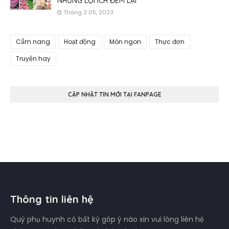
NHỮNG LỢI ÍCH ĐEM LẠI
Tháng 3 05, 2023
Cẩm nang
Hoạt động
Món ngon
Thực đơn
Truyện hay
CẬP NHẬT TIN MỚI TẠI FANPAGE
Thông tin liên hệ
Quý phụ huynh có bất kỳ góp ý nào xin vui lòng liên hệ