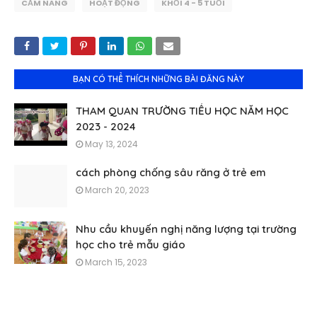
CẨM NANG
HOẠT ĐỘNG
KHỐI 4 - 5 TUỔI
BẠN CÓ THỂ THÍCH NHỮNG BÀI ĐĂNG NÀY
THAM QUAN TRƯỜNG TIỂU HỌC NĂM HỌC
2023 - 2024
May 13, 2024
cách phòng chống sâu răng ở trẻ em
March 20, 2023
Nhu cầu khuyến nghị năng lượng tại trường
học cho trẻ mẫu giáo
March 15, 2023