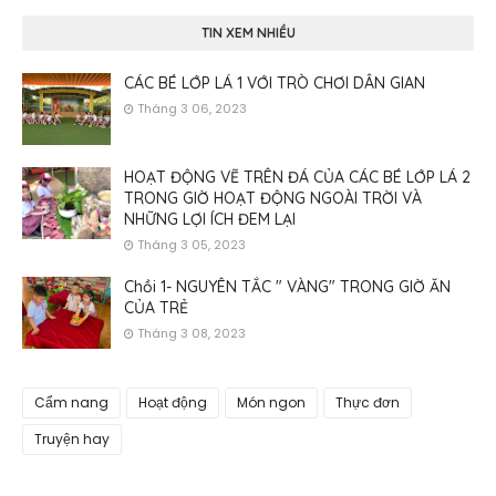
TIN XEM NHIỀU
CÁC BÉ LỚP LÁ 1 VỚI TRÒ CHƠI DÂN GIAN
Tháng 3 06, 2023
HOẠT ĐỘNG VẼ TRÊN ĐÁ CỦA CÁC BÉ LỚP LÁ 2
TRONG GIỜ HOẠT ĐỘNG NGOÀI TRỜI VÀ
NHỮNG LỢI ÍCH ĐEM LẠI
Tháng 3 05, 2023
Chồi 1- NGUYÊN TẮC " VÀNG" TRONG GIỜ ĂN
CỦA TRẺ
Tháng 3 08, 2023
Cẩm nang
Hoạt động
Món ngon
Thực đơn
Truyện hay