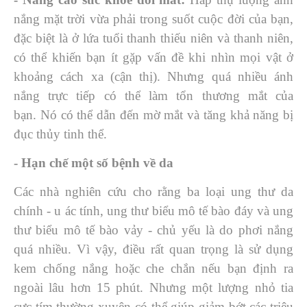
nắng mặt trời vừa phải trong suốt cuộc đời của bạn,
đặc biệt là ở lứa tuổi thanh thiếu niên và thanh niên,
có thể khiến bạn ít gặp vấn đề khi nhìn mọi vật ở
khoảng cách xa (cận thị). Nhưng quá nhiều ánh
nắng trực tiếp có thể làm tổn thương mắt của
bạn. Nó có thể dẫn đến mờ mắt và tăng khả năng bị
đục thủy tinh thể.
- Hạn chế một số bệnh về da
Các nhà nghiên cứu cho rằng ba loại ung thư da
chính - u ác tính, ung thư biểu mô tế bào đáy và ung
thư biểu mô tế bào vảy - chủ yếu là do phơi nắng
quá nhiều. Vì vậy, điều rất quan trọng là sử dụng
kem chống nắng hoặc che chắn nếu bạn định ra
ngoài lâu hơn 15 phút. Nhưng một lượng nhỏ tia
cực tím thường xuyên có thể giúp giảm bớt các triệu