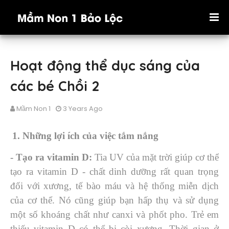
Hoạt động thể dục sáng của
các bé Chồi 2
Mầm Non 1
3 Years Ago
1. Những lợi ích của việc tắm nắng
- Tạo ra vitamin D:
Tia UV của mặt trời giúp cơ thể
tạo ra vitamin D - chất dinh dưỡng rất quan trọng
đối với xương, tế bào máu và hệ thống miễn dịch
của cơ thể. Nó cũng giúp bạn hấp thụ và sử dụng
một số khoáng chất như canxi và phốt pho. Trẻ em
thiếu vitamin D có thể bị còi xương. Thời gian ở