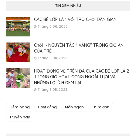
TIN XEM NHIỀU
CÁC BÉ LỚP LÁ 1 VỚI TRÒ CHƠI DÂN GIAN
Tháng 3 06, 2023
Chồi 1- NGUYÊN TẮC " VÀNG" TRONG GIỜ ĂN
CỦA TRẺ
Tháng 3 08, 2023
HOẠT ĐỘNG VẼ TRÊN ĐÁ CỦA CÁC BÉ LỚP LÁ 2
TRONG GIỜ HOẠT ĐỘNG NGOÀI TRỜI VÀ
NHỮNG LỢI ÍCH ĐEM LẠI
Tháng 3 05, 2023
Cẩm nang
Hoạt động
Món ngon
Thực đơn
Truyện hay